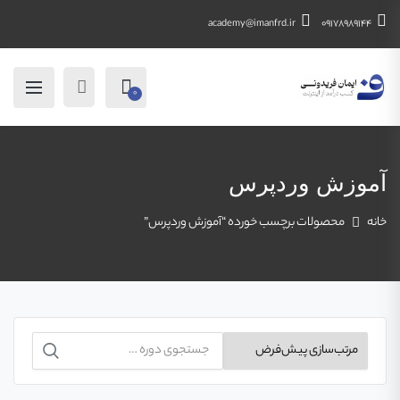
academy@imanfrd.ir
09178989144
0
آموزش وردپرس
خانه
محصولات برچسب خورده “آموزش وردپرس”
جستجو
برای: