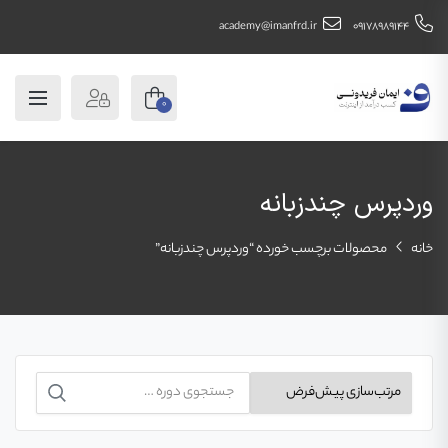
academy@imanfrd.ir
09178989144
0
وردپرس چندزبانه
خانه
محصولات برچسب خورده “وردپرس چندزبانه”
جستجو
برای: